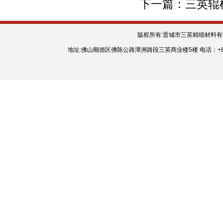
下一篇：
三英辊
版权所有:晋城市三英精细材料
地址:佛山顺德区佛陈公路潭洲路段三英商业楼5楼 电话：+86 - 757 - 2