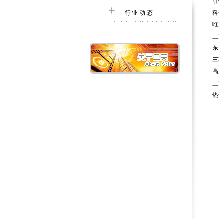
引
行业动态
科
唯
三
东
三
高
三
热