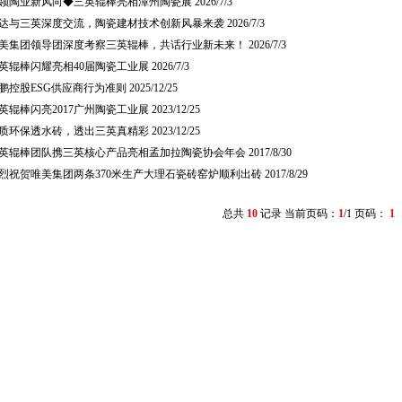
领陶业新风向◆三英辊棒亮相潭州陶瓷展
2026/7/3
达与三英深度交流，陶瓷建材技术创新风暴来袭
2026/7/3
美集团领导团深度考察三英辊棒，共话行业新未来！
2026/7/3
英辊棒闪耀亮相40届陶瓷工业展
2026/7/3
鹏控股ESG供应商行为准则
2025/12/25
英辊棒闪亮2017广州陶瓷工业展
2023/12/25
质环保透水砖，透出三英真精彩
2023/12/25
英辊棒团队携三英核心产品亮相孟加拉陶瓷协会年会
2017/8/30
烈祝贺唯美集团两条370米生产大理石瓷砖窑炉顺利出砖
2017/8/29
总共
10
记录 当前页码：
1
/1 页码：
1